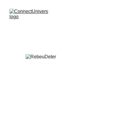
RebeuDeter